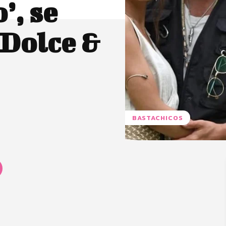
’, se
Dolce &
BASTACHICOS