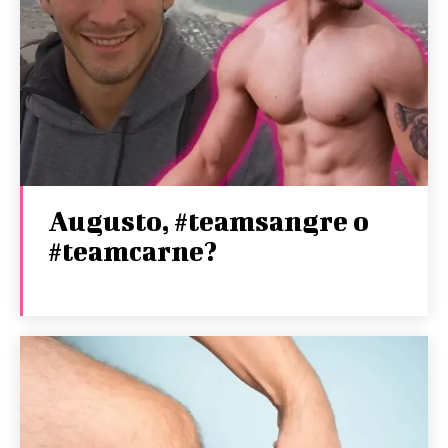
Augusto, #teamsangre o
#teamcarne?