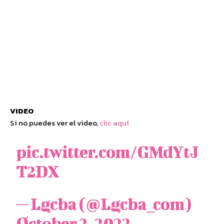
VIDEO
Si no puedes ver el video,
clic aquí
pic.twitter.com/GMdYtJ
T2DX
— Lgcba (@Lgcba_com)
October 2, 2022