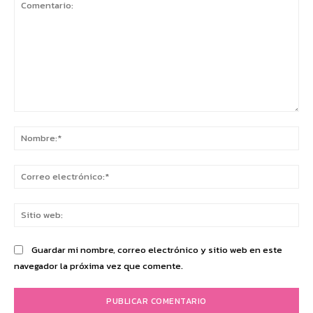
Comentario:
No
Co
ele
Sit
we
Guardar mi nombre, correo electrónico y sitio web en este
navegador la próxima vez que comente.