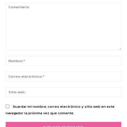
Comentario:
No
Co
ele
Sit
we
Guardar mi nombre, correo electrónico y sitio web en este
navegador la próxima vez que comente.