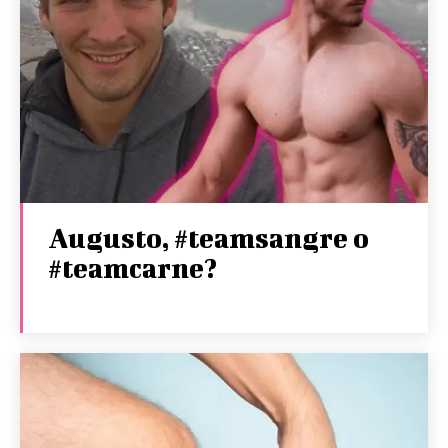
Augusto, #teamsangre o
#teamcarne?