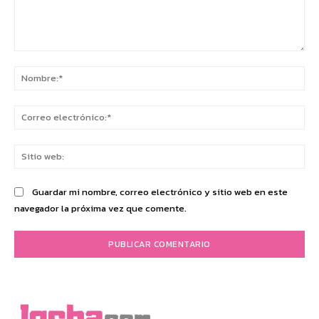
Comentario:
No
Co
ele
Sit
we
Guardar mi nombre, correo electrónico y sitio web en este
navegador la próxima vez que comente.