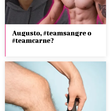
Augusto, #teamsangre o
#teamcarne?