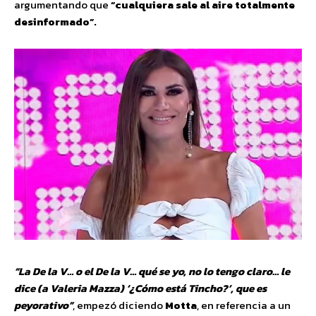
argumentando que
“cualquiera sale al aire totalmente
desinformado”.
“La De la V… o el De la V… qué se yo, no lo tengo claro… le
dice (a Valeria Mazza) ‘¿Cómo está Tincho?’, que es
peyorativo”
, empezó diciendo
Motta
, en referencia a un