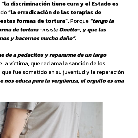
e
“la discriminación tiene cura y el Estado es
tido
“la erradicación de las terapias de
 estas formas de tortura”.
Porque
“tengo la
orma de tortura
-insiste
Onetto
-, y que las
rnos y hacernos mucho daño”.
me de a pedacitos y repararme de un largo
ce la víctima, que reclama la sanción de los
s que fue sometido en su juventud y la reparación
 nos educa para la vergüenza, el orgullo es una