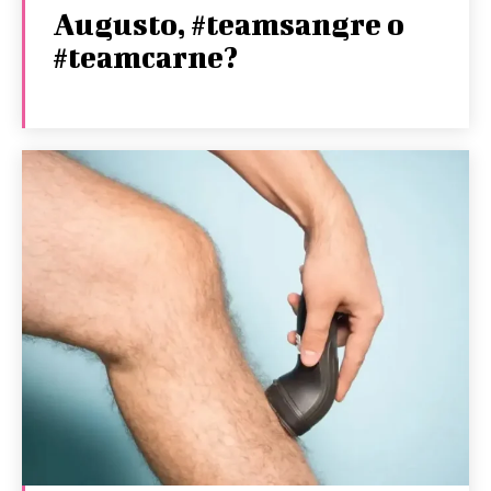
Augusto, #teamsangre o
#teamcarne?