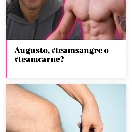
Augusto, #teamsangre o
#teamcarne?