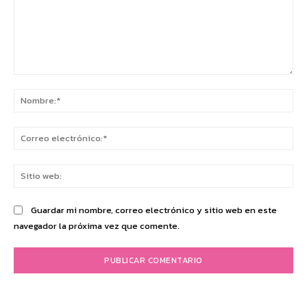
Comentario:
No
Co
ele
Sit
we
Guardar mi nombre, correo electrónico y sitio web en este
navegador la próxima vez que comente.