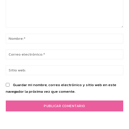
Comentario:
No
Co
ele
Sit
we
Guardar mi nombre, correo electrónico y sitio web en este
navegador la próxima vez que comente.