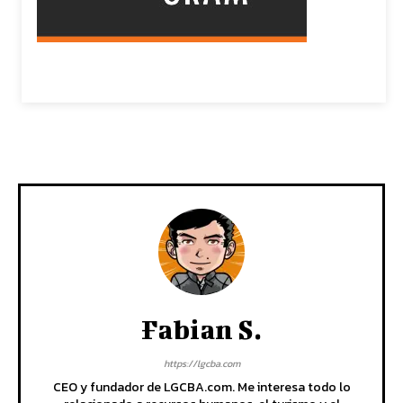
Fabian S.
https://lgcba.com
CEO y fundador de LGCBA.com. Me interesa todo lo