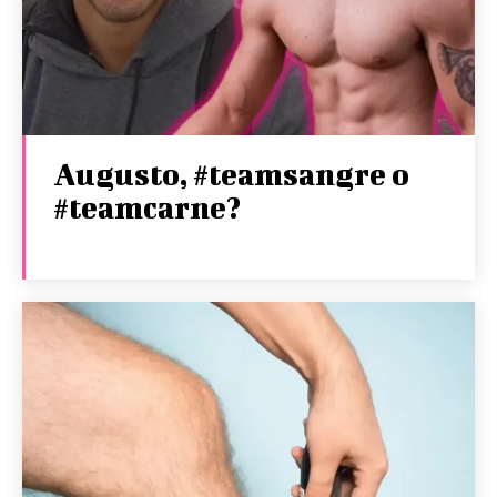
Augusto, #teamsangre o
#teamcarne?