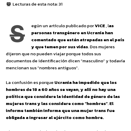
Lecturas de esta nota:
31
S
egún un artículo publicado por
VICE
, l
as
personas transgénero en Ucrania han
comentado que están atrapadas en el país
y que temen por sus vidas
. Dos mujeres
dijeron que no pueden viajar porque todos sus
documentos de identificación dicen “masculino” y todavía
mencionan sus “nombres antiguos”.
La confusión es porque
Ucrania
ha impedido que los
hombres de 18 a 60 años se vayan,
y allí no hay una
política que considere la identidad de género de las
mujeres trans y las considere como “hombres”
.
El
informe también informa que una mujer trans fue
obligada a ingresar al ejército como hombre.