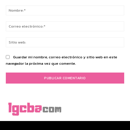
Comentario:
No
Co
ele
Sit
we
Guardar mi nombre, correo electrónico y sitio web en este
navegador la próxima vez que comente.