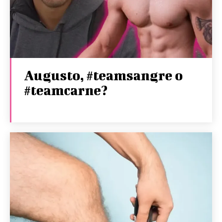
Augusto, #teamsangre o
#teamcarne?