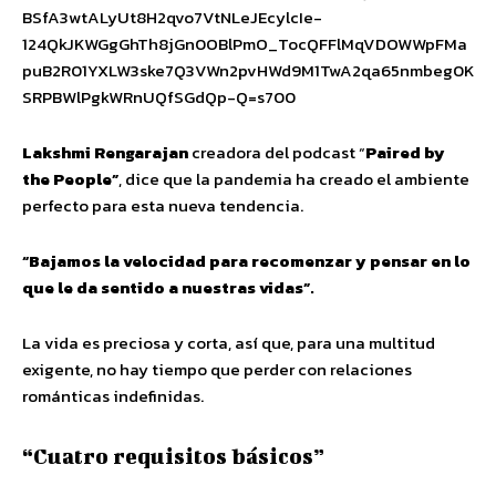
BSfA3wtALyUt8H2qvo7VtNLeJEcylcIe-
124QkJKWGgGhTh8jGn0OBlPmO_TocQFFlMqVDOWWpFMa
puB2R01YXLW3ske7Q3VWn2pvHWd9M1TwA2qa65nmbeg0K
SRPBWlPgkWRnUQfSGdQp-Q=s700
Lakshmi Rengarajan
creadora del podcast “
Paired by
the People”
, dice que la pandemia ha creado el ambiente
perfecto para esta nueva tendencia.
“Bajamos la velocidad para recomenzar y pensar en lo
que le da sentido a nuestras vidas”.
La vida es preciosa y corta, así que, para una multitud
exigente, no hay tiempo que perder con relaciones
románticas indefinidas.
“Cuatro requisitos básicos”