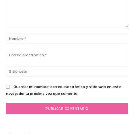
Comentario:
No
Co
ele
Sit
we
Guardar mi nombre, correo electrónico y sitio web en este
navegador la próxima vez que comente.