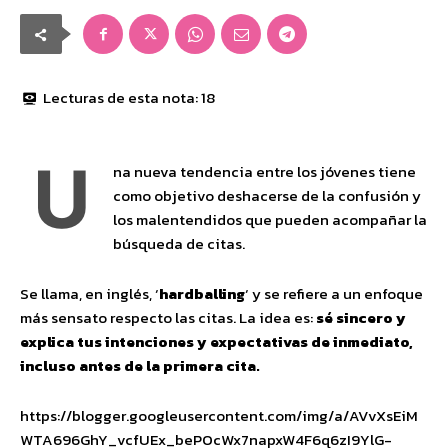
Lecturas de esta nota:
18
U
na nueva tendencia entre los jóvenes tiene
como objetivo deshacerse de la confusión y
los malentendidos que pueden acompañar la
búsqueda de citas.
Se llama, en inglés, ‘
hardballing
‘ y se refiere a un enfoque
más sensato respecto las citas. La idea es:
sé sincero y
explica tus intenciones y expectativas de inmediato,
incluso antes de la primera cita.
https://blogger.googleusercontent.com/img/a/AVvXsEiM
WTA696GhY_vcfUEx_bePOcWx7napxW4F6q6zI9YlG-