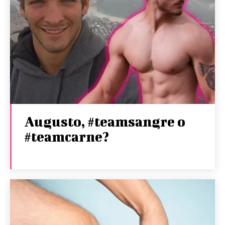
Augusto, #teamsangre o
#teamcarne?