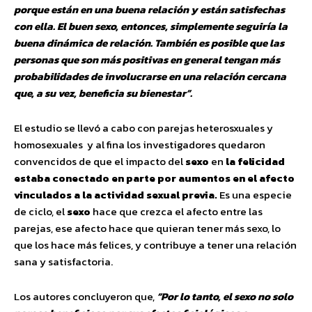
porque están en una buena relación y están satisfechas
con ella. El buen sexo, entonces, simplemente seguiría la
buena dinámica de relación. También es posible que las
personas que son más positivas en general tengan más
probabilidades de involucrarse en una relación cercana
que, a su vez, beneficia su bienestar”.
El estudio se llevó a cabo con parejas heterosxuales y
homosexuales y al fina los investigadores quedaron
convencidos de que el impacto del
sexo
en
la felicidad
estaba conectado en parte por aumentos en el afecto
vinculados a la actividad sexual previa.
Es una especie
de ciclo, el
sexo
hace que crezca el afecto entre las
parejas, ese afecto hace que quieran tener más sexo, lo
que los hace más felices, y contribuye a tener una relación
sana y satisfactoria.
Los autores concluyeron que,
“Por lo tanto, el sexo no solo