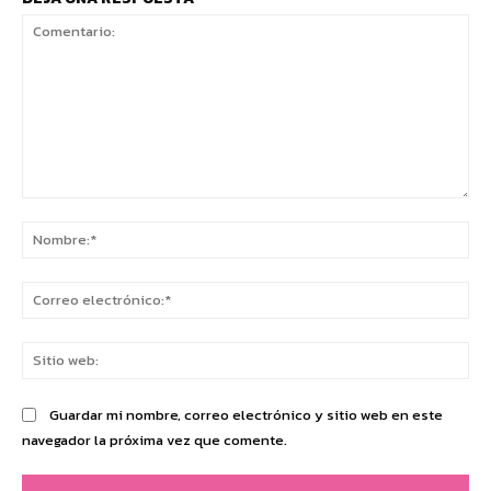
Comentario:
No
Co
ele
Sit
we
Guardar mi nombre, correo electrónico y sitio web en este
navegador la próxima vez que comente.