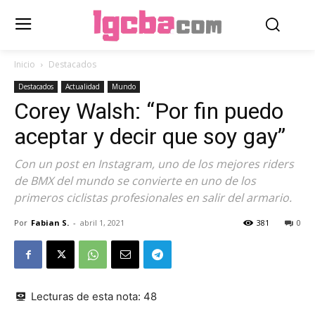
Inicio
Destacados
Destacados
Actualidad
Mundo
Corey Walsh: “Por fin puedo
aceptar y decir que soy gay”
Con un post en Instagram, uno de los mejores riders
de BMX del mundo se convierte en uno de los
primeros ciclistas profesionales en salir del armario.
Por
Fabian S.
-
abril 1, 2021
381
0
Lecturas de esta nota:
48