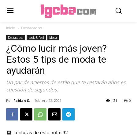
Inicio
Destacados
Destacados
Look & Feel
Moda
¿Cómo lucir más joven?
Estos 5 tips de moda te
ayudarán
Un par de aciertos de estilo que te restarán años en
cuestión de segundos.
Por
Fabian S.
-
febrero 22, 2021
421
0
Lecturas de esta nota:
92