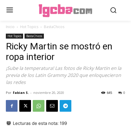
Inicio
Hot Topics
BastaChicos
Hot Topics
BastaChicos
Ricky Martin se mostró en
ropa interior
¡Sube la temperatura! Las fotos de Ricky Martin en la
previa de los Latin Grammy 2020 que enloquecieron
las redes
Por
Fabian S.
-
noviembre 20, 2020
645
0
Lecturas de esta nota:
199