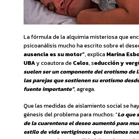
La fórmula de la alquimia misteriosa que enci
psicoanálisis mucho ha escrito sobre el des
ausencia es su motor”
, explica
Marina Esb
UBA
y coautora de
Celos
, s
educción y ver
suelen ser un componente del erotismo de la
las parejas que sostienen su erotismo des
fuente importante”
, agrega.
Que las medidas de aislamiento social se hay
génesis del problema para muchos: “
Lo que s
de la cuarentena el deseo aumentó para muc
estilo de vida vertiginoso que teníamos nos 