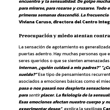
encuentro y la sensualidad. De golpe mucha
para mirarse, para rozarse y cruzarse. Todo 
primeras semanas descendió. La frecuencia
Viviana Caruso, directora del Centro Integ
Preocupación y miedo atentan contra
La sensación de agotamiento es generalizada
puertas adentro. Hay muchas personas que e
seres queridos o que se sienten amenazadas 
internan, ¿quién cuidará a mis padres?” “¿
sueldo?”
Ese tipo de pensamientos recurren
asociados a emociones básicas como el mied
pasa o nos pasará nos despierta sensacion
para
sentir
placer. La fisiología de la sensual
Esas emociones afectan nuestro cuerpo y nu
experimentar deseo”,
explica la sexóloga
Ca