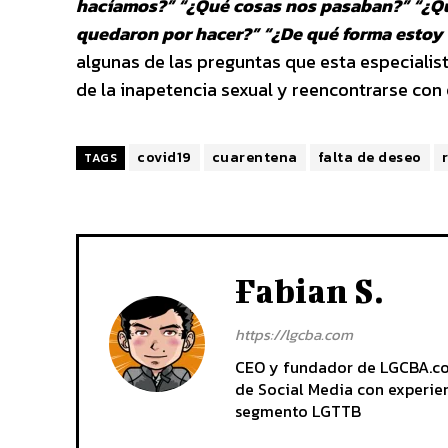
hacíamos?” “¿Qué cosas nos pasaban?” “¿Qu
quedaron por hacer?” “¿De qué forma estoy 
algunas de las preguntas que esta especiali
de la inapetencia sexual y reencontrarse con
covid19
cuarentena
falta de deseo
TAGS
Fabian S.
https://lgcba.com
CEO y fundador de LGCBA.com.
de Social Media con experien
segmento LGTTB