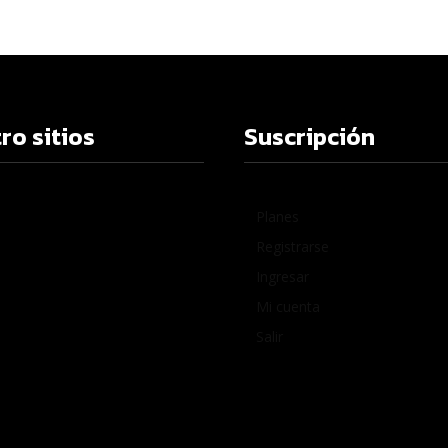
ro sitios
Suscripción
Planes
Registrarse
Ingresar
Mi cuenta
Salir