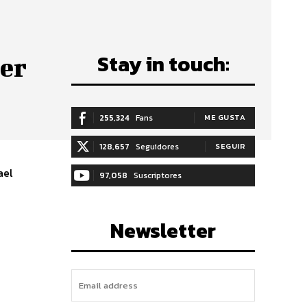
Stay in touch:
per
255,324
Fans
ME GUSTA
128,657
Seguidores
SEGUIR
ael
97,058
Suscriptores
SUSCRIBIRTE
Newsletter