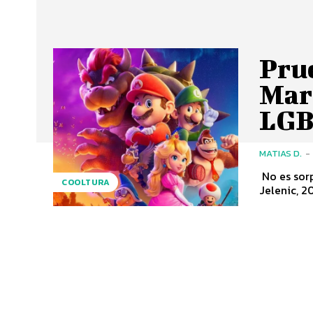
Prue
Mari
LGB
MATIAS D.
-
No es sorp
COOLTURA
Jelenic, 2