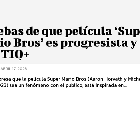
bas de que película ‘Su
o Bros’ es progresista y
TIQ+
ABRIL 17, 2023
resa que la película Super Mario Bros (Aaron Horvath y Mich
023) sea un fenómeno con el público, está inspirada en...