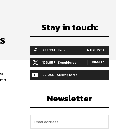
Stay in touch:
s
255,324
Fans
ME GUSTA
128,657
Seguidores
SEGUIR
 su
97,058
Suscriptores
a...
SUSCRIBIRTE
Newsletter