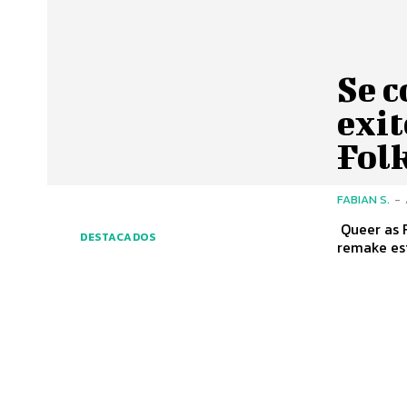
Se c
exit
Folk
FABIAN S.
-
Queer as F
DESTACADOS
remake es