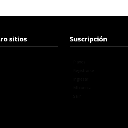
ro sitios
Suscripción
Planes
Registrarse
Ingresar
Mi cuenta
Salir