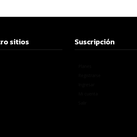
ro sitios
Suscripción
Planes
Registrarse
Ingresar
Mi cuenta
Salir