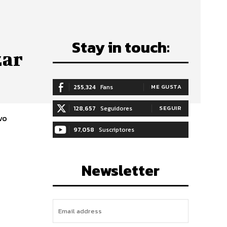
Stay in touch:
zar
255,324
Fans
ME GUSTA
128,657
Seguidores
SEGUIR
vo
97,058
Suscriptores
SUSCRIBIRTE
Newsletter