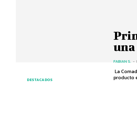
Pri
una
FABIAN S.
-
La Comadre
producto e
DESTACADOS