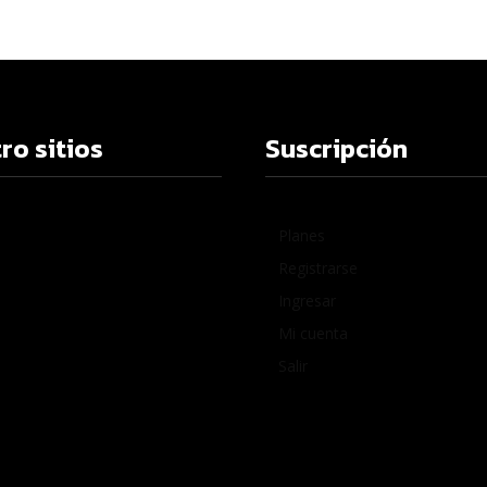
ro sitios
Suscripción
Planes
Registrarse
Ingresar
Mi cuenta
Salir