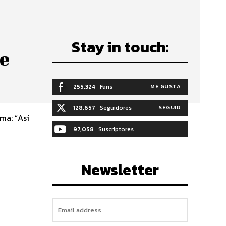
Stay in touch:
se
255,324
Fans
ME GUSTA
128,657
Seguidores
SEGUIR
ma: “Así
97,058
Suscriptores
SUSCRIBIRTE
Newsletter