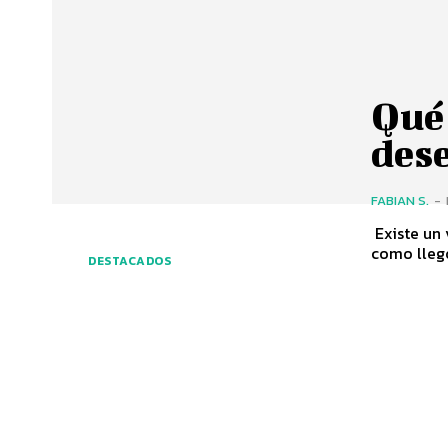
Qué 
des
FABIAN S.
-
Existe un 
como llegó
DESTACADOS