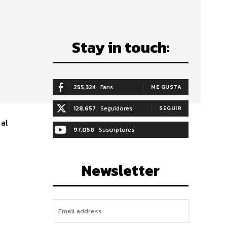
Stay in touch:
255,324
Fans
ME GUSTA
128,657
Seguidores
SEGUIR
 al
97,058
Suscriptores
SUSCRIBIRTE
Newsletter