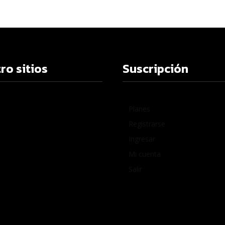
ro sitios
Suscripción
Planes
Registrarse
Ingresar
Mi cuenta
Salir