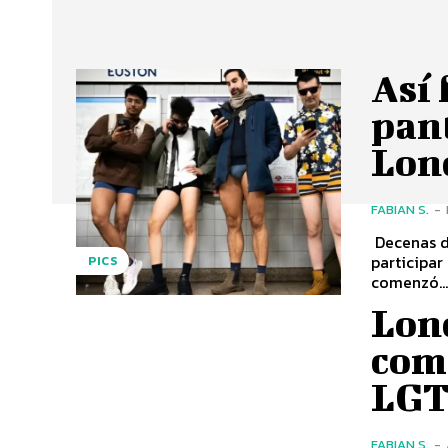
Así 
pant
Lon
FABIAN S.
-
Decenas de
participar
PICS
comenzó..
Lon
com
LGT
FABIAN S.
-