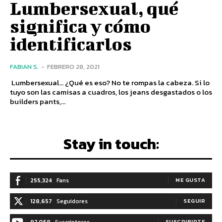
Lumbersexual, qué
significa y cómo
identificarlos
FABIAN S.
-
FEBRERO 28, 2021
Lumbersexual… ¿Qué es eso? No te rompas la cabeza. Si lo
tuyo son las camisas a cuadros, los jeans desgastados o los
builders pants,...
Stay in touch:
255,324
Fans
ME GUSTA
128,657
Seguidores
SEGUIR
97,058
Suscriptores
SUSCRIBIRTE