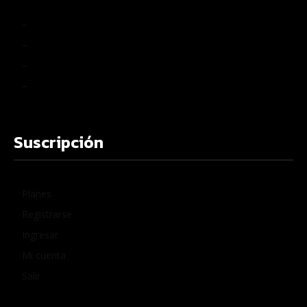
–
–
–
–
Suscripción
Planes
Registrarse
Ingresar
Mi cuenta
Salir