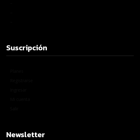
–
–
–
Suscripción
Planes
Registrarse
Ingresar
Mi cuenta
Salir
Newsletter